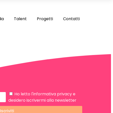
ia
Talent
Progetti
Contatti
Ho letto
l'informativa privacy
e
desidero iscrivermi alla newsletter
Iscriviti