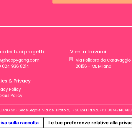
ci dei tuoi progetti
.Vieni a trovarci
fo@hoopygang.com
Via Polidoro da Caravaggio 
 024 936 8214
20156 - MI, Milano
ies & Privacy
vacy Policy
kies Policy
NG Srl • Sede Legale: Via del Tiratoio, 1 • 50124 FIRENZE • P.I. 06747140488 
iva sulla raccolta
Le tue preferenze relative alla priva