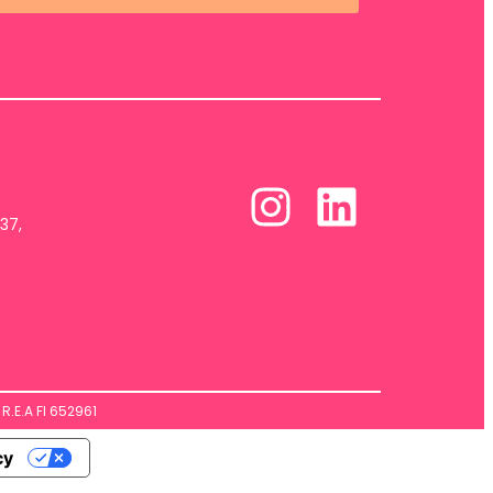
37,
R.E.A FI 652961
cy