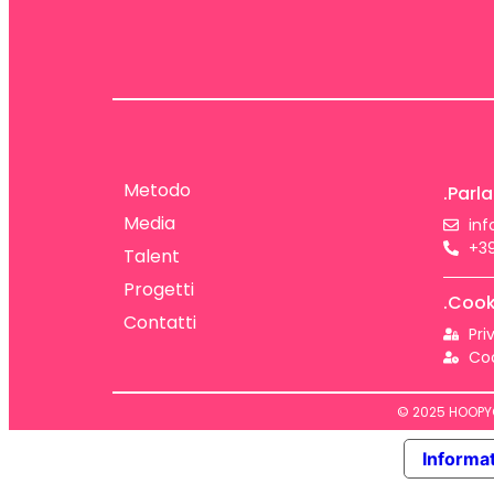
Metodo
.Parla
Media
in
+39
Talent
Progetti
.Cook
Contatti
Pri
Coo
© 2025 HOOPYGA
Informat