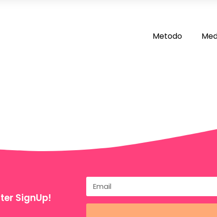
Metodo
Med
ter SignUp!