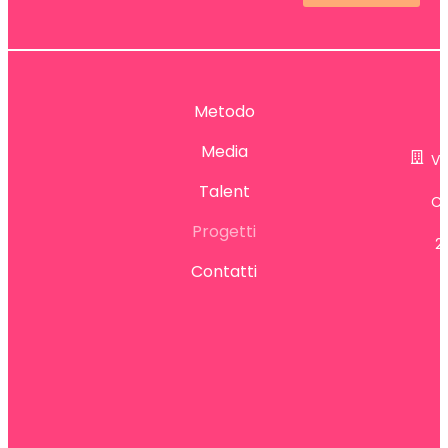
.
Metodo
t
Media
Vi
Talent
Ca
Progetti
2
Contatti