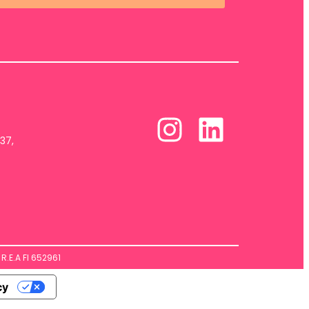
37,
R.E.A FI 652961
cy