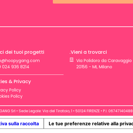
ci dei tuoi progetti
.Vieni a trovarci
fo@hoopygang.com
Via Polidoro da Caravaggio 
 024 936 8214
20156 - MI, Milano
ies & Privacy
vacy Policy
kies Policy
NG Srl • Sede Legale: Via del Tiratoio, 1 • 50124 FIRENZE • P.I. 06747140488 
iva sulla raccolta
Le tue preferenze relative alla priva