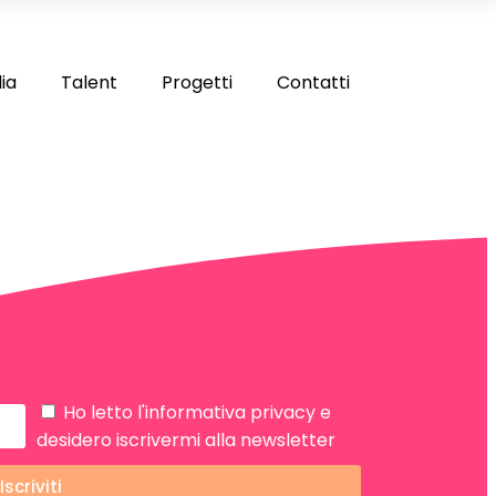
ia
Talent
Progetti
Contatti
Ho letto
l'informativa privacy
e
desidero iscrivermi alla newsletter
Iscriviti