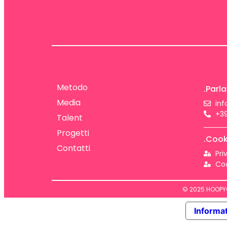
Metodo
.Parla
Media
in
+39
Talent
Progetti
.Cook
Contatti
Pri
Coo
© 2025 HOOPYGA
Informat