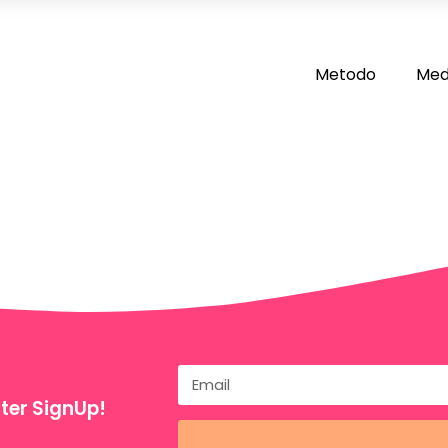
Metodo
Med
ter SignUp!