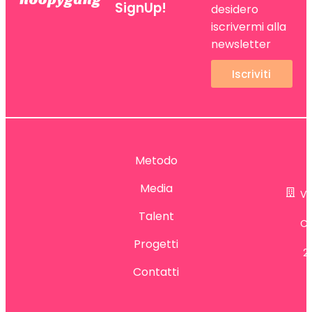
SignUp!
desidero
iscrivermi alla
newsletter
Iscriviti
.
Metodo
t
Media
Vi
Talent
Ca
Progetti
2
Contatti