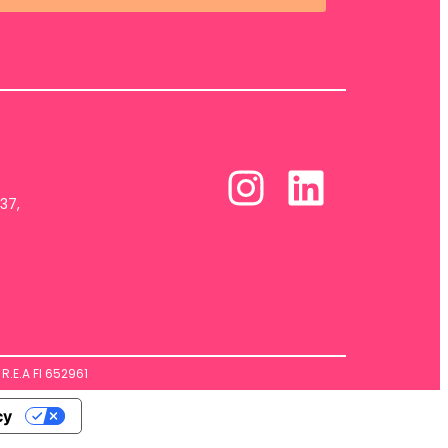
37,
R.E.A FI 652961
cy