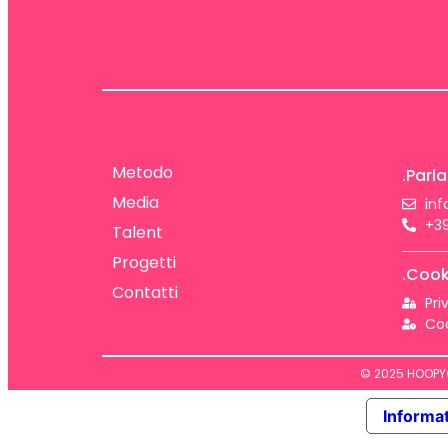
Metodo
.Parla
Media
in
+39
Talent
Progetti
.Cook
Contatti
Pri
Coo
© 2025 HOOPYGA
Informat