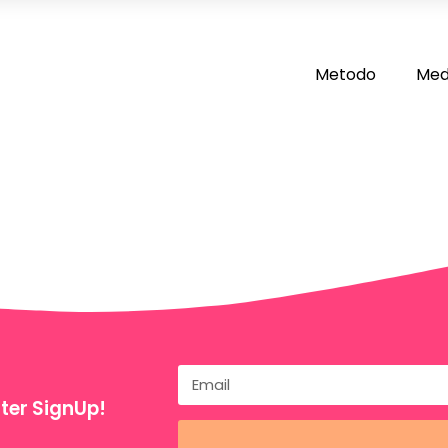
Metodo
Med
ter SignUp!