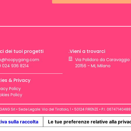
ci dei tuoi progetti
.Vieni a trovarci
fo@hoopygang.com
Via Polidoro da Caravaggio 
 024 936 8214
20156 - MI, Milano
ies & Privacy
vacy Policy
kies Policy
NG Srl • Sede Legale: Via del Tiratoio, 1 • 50124 FIRENZE • P.I. 06747140488 
iva sulla raccolta
Le tue preferenze relative alla priva