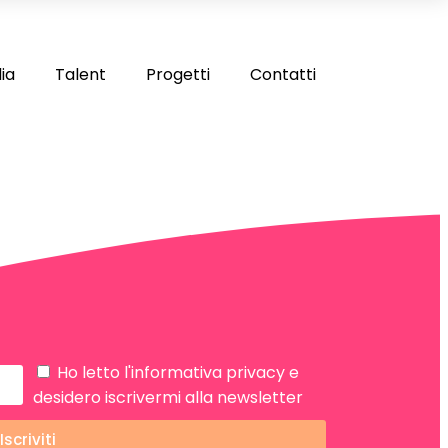
ia
Talent
Progetti
Contatti
Ho letto
l'informativa privacy
e
desidero iscrivermi alla newsletter
Iscriviti