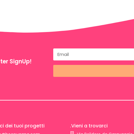
ter SignUp!
ci dei tuoi progetti
.Vieni a trovarci