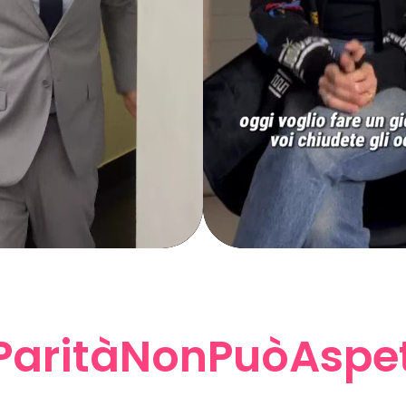
ParitàNonPuòAspet