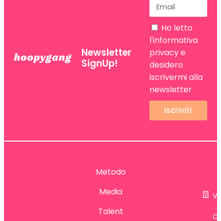
Ho letto
l'informativa
Newsletter
privacy
e
SignUp!
desidero
iscrivermi alla
newsletter
Iscriviti
.
Metodo
t
Media
Vi
Talent
Ca